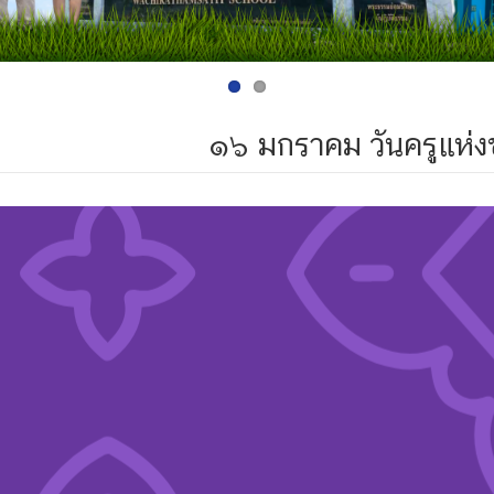
๑๖ มกราคม วันครูแห่ง