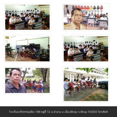
โรงเรียนวชิรธรรมสถิต 148 หมู่ที่ 12 ต.ตำนาน อ.เมืองพัทลุง จ.พัทลุง 93000 โทรศัพท์