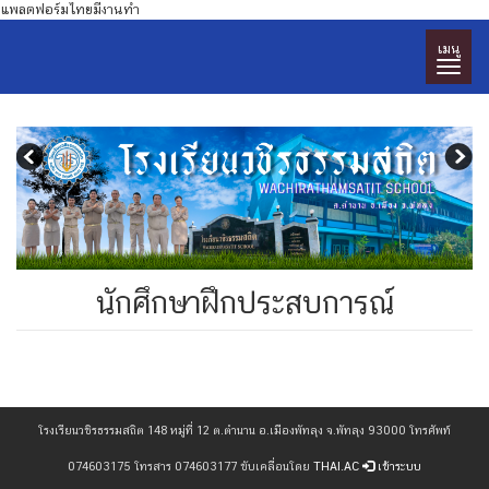
แพลตฟอร์มไทยมีงานทำ
เมนู
นักศึกษาฝึกประสบการณ์
โรงเรียนวชิรธรรมสถิต 148 หมู่ที่ 12 ต.ตำนาน อ.เมืองพัทลุง จ.พัทลุง 93000 โทรศัพท์
074603175 โทรสาร 074603177 ขับเคลื่อนโดย
THAI.AC
เข้าระบบ