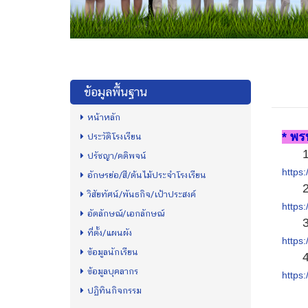
ข้อมูลพื้นฐาน
หน้าหลัก
* พร
ประวัติโรงเรียน
1) พ
ปรัชญา/คติพจน์
https:
อักษรย่อ/สี/ต้นไม้ประจำโรงเรียน
2) พ
วิสัยทัศน์/พันธกิจ/เป้าประสงค์
https:
อัตลักษณ์/เอกลักษณ์
3) พ
ที่ตั้ง/แผนผัง
https:
ข้อมูลนักเรียน
4) พ
ข้อมูลบุคลากร
https:
ปฏิทินกิจกรรม