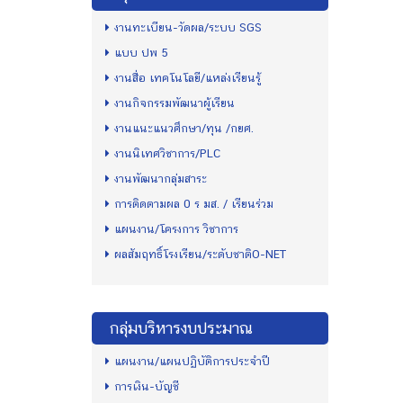
งานทะเบียน-วัดผล/ระบบ SGS
แบบ ปพ 5
งานสื่อ เทคโนโลยี/แหล่งเรียนรู้
งานกิจกรรมพัฒนาผู้เรียน
งานแนะแนวศึกษา/ทุน /กยศ.
งานนิเทศวิชาการ/PLC
งานพัฒนากลุ่มสาระ
การติดตามผล 0 ร มส. / เรียนร่วม
แผนงาน/โครงการ วิชาการ
ผลสัมฤทธิ์โรงเรียน/ระดับชาติO-NET
กลุ่มบริหารงบประมาณ
แผนงาน/แผนปฏิบัติการประจำปี
การเงิน-บัญชี