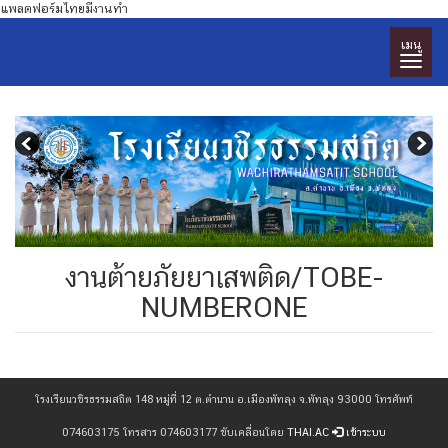
แพลตฟอร์มไทยมีงานทำ
เมนู
งานต้ายภัยยาเสพติด/TOBE-
NUMBERONE
โรงเรียนวชิรธรรมสถิต 148 หมู่ที่ 12 ต.ตำนาน อ.เมืองพัทลุง จ.พัทลุง 93000 โทรศัพท์
074603175 โทรสาร 074603177 ขับเคลื่อนโดย
THAI.AC
เข้าระบบ