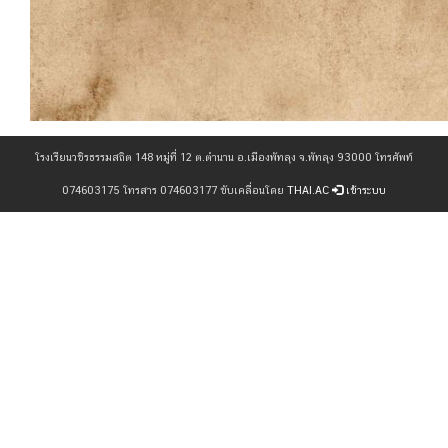
โรงเรียนวชิรธรรมสถิต 148 หมู่ที่ 12 ต.ตำนาน อ.เมืองพัทลุง จ.พัทลุง 93000 โทรศัพท์
074603175 โทรสาร 074603177 ขับเคลื่อนโดย
THAI.AC
เข้าระบบ