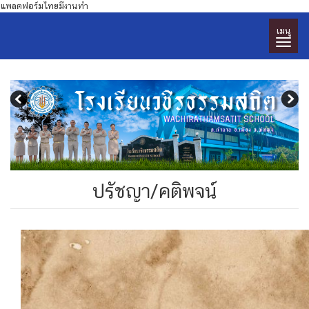
แพลตฟอร์มไทยมีงานทำ
เมนู
ปรัชญา/คติพจน์