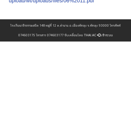
upload/wt/uploads/files/06%2011.pdf
โรงเรียนวชิรธรรมสถิต 148 หมู่ที่ 12 ต.ตำนาน อ.เมืองพัทลุง จ.พัทลุง 93000 โทรศัพท์
074603175 โทรสาร 074603177 ขับเคลื่อนโดย
THAI.AC
เข้าระบบ