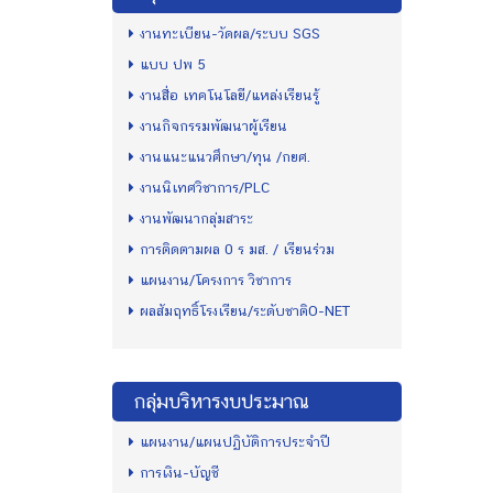
งานทะเบียน-วัดผล/ระบบ SGS
แบบ ปพ 5
งานสื่อ เทคโนโลยี/แหล่งเรียนรู้
งานกิจกรรมพัฒนาผู้เรียน
งานแนะแนวศึกษา/ทุน /กยศ.
งานนิเทศวิชาการ/PLC
งานพัฒนากลุ่มสาระ
การติดตามผล 0 ร มส. / เรียนร่วม
แผนงาน/โครงการ วิชาการ
ผลสัมฤทธิ์โรงเรียน/ระดับชาติO-NET
กลุ่มบริหารงบประมาณ
แผนงาน/แผนปฏิบัติการประจำปี
การเงิน-บัญชี