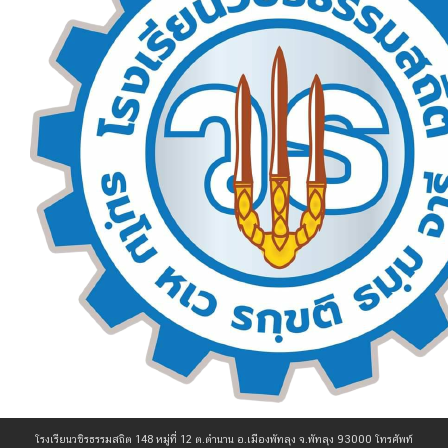
โรงเรียนวชิรธรรมสถิต 148 หมู่ที่ 12 ต.ตำนาน อ.เมืองพัทลุง จ.พัทลุง 93000 โทรศัพท์