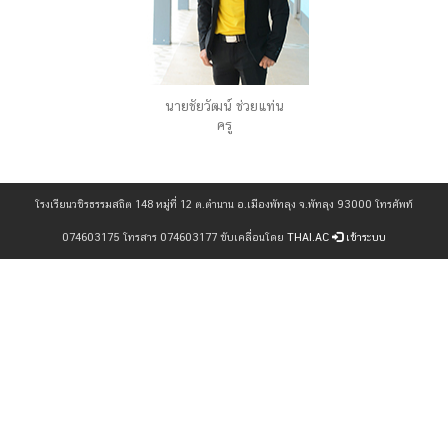
นายชัยวัฒน์ ช่วยแท่น
ครู
โรงเรียนวชิรธรรมสถิต 148 หมู่ที่ 12 ต.ตำนาน อ.เมืองพัทลุง จ.พัทลุง 93000 โทรศัพท์
074603175 โทรสาร 074603177 ขับเคลื่อนโดย
THAI.AC
เข้าระบบ