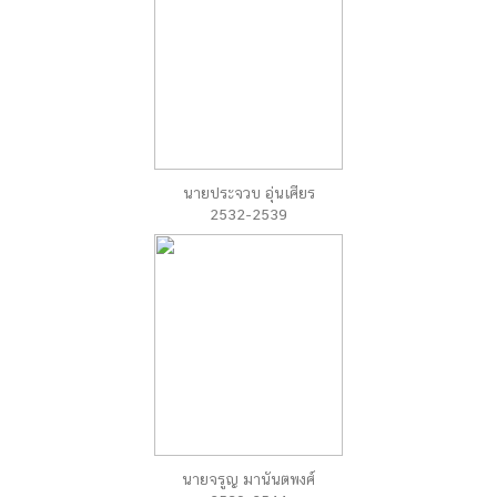
นายประจวบ อุ่นเศียร
2532-2539
นายจรูญ มานันตพงศ์