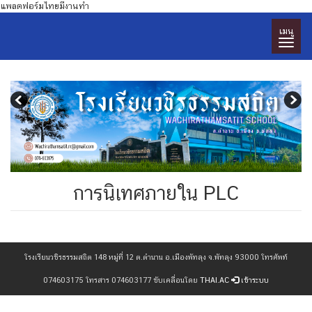
แพลตฟอร์มไทยมีงานทำ
เมนู
การนิเทศภายใน PLC
โรงเรียนวชิรธรรมสถิต 148 หมู่ที่ 12 ต.ตำนาน อ.เมืองพัทลุง จ.พัทลุง 93000 โทรศัพท์
074603175 โทรสาร 074603177 ขับเคลื่อนโดย
THAI.AC
เข้าระบบ