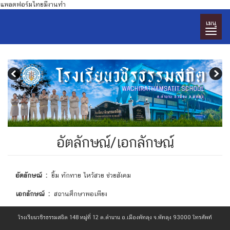
แพลตฟอร์มไทยมีงานทำ
เมนู
อัตลักษณ์/เอกลักษณ์
อัตลักษณ์ :
ยิ้ม ทักทาย ไหว้สวย ช่วยสังคม
เอกลักษณ์ :
สถานศึกษาพอเพียง
โรงเรียนวชิรธรรมสถิต 148 หมู่ที่ 12 ต.ตำนาน อ.เมืองพัทลุง จ.พัทลุง 93000 โทรศัพท์