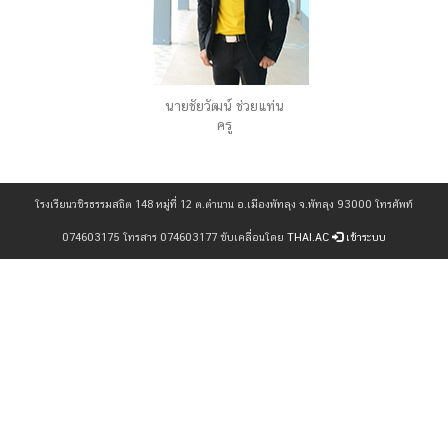
นายชัยวัฒน์ ช่วยแท่น
ครู
โรงเรียนวชิรธรรมสถิต 148 หมู่ที่ 12 ต.ตำนาน อ.เมืองพัทลุง จ.พัทลุง 93000 โทรศัพท์
074603175 โทรสาร 074603177 ขับเคลื่อนโดย
THAI.AC
เข้าระบบ