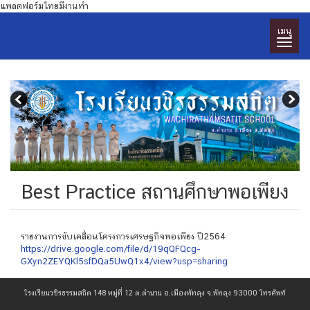
แพลตฟอร์มไทยมีงานทำ
เมนู
Best Practice สถานศึกษาพอเพียง
รายงานการขับเคลื่อนโครงการเศรษฐกิจพอเพียง ปี2564
https://drive.google.com/file/d/19qQFQcg-
GXyn2ZEYQKl5sfDQa5UwQ1x4/view?usp=sharing
โรงเรียนวชิรธรรมสถิต 148 หมู่ที่ 12 ต.ตำนาน อ.เมืองพัทลุง จ.พัทลุง 93000 โทรศัพท์