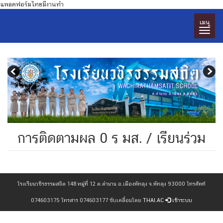
แพลตฟอร์มไทยมีงานทำ
เมนู
การติดตามผล 0 ร มส. / เรียนร่วม
โรงเรียนวชิรธรรมสถิต 148 หมู่ที่ 12 ต.ตำนาน อ.เมืองพัทลุง จ.พัทลุง 93000 โทรศัพท์
074603175 โทรสาร 074603177 ขับเคลื่อนโดย
THAI.AC
เข้าระบบ