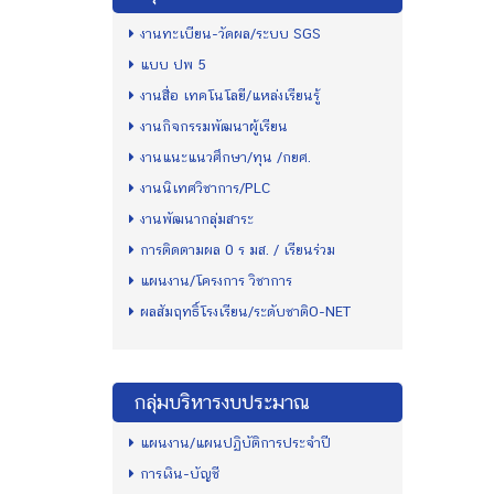
งานทะเบียน-วัดผล/ระบบ SGS
แบบ ปพ 5
งานสื่อ เทคโนโลยี/แหล่งเรียนรู้
งานกิจกรรมพัฒนาผู้เรียน
งานแนะแนวศึกษา/ทุน /กยศ.
งานนิเทศวิชาการ/PLC
งานพัฒนากลุ่มสาระ
การติดตามผล 0 ร มส. / เรียนร่วม
แผนงาน/โครงการ วิชาการ
ผลสัมฤทธิ์โรงเรียน/ระดับชาติO-NET
กลุ่มบริหารงบประมาณ
แผนงาน/แผนปฏิบัติการประจำปี
การเงิน-บัญชี