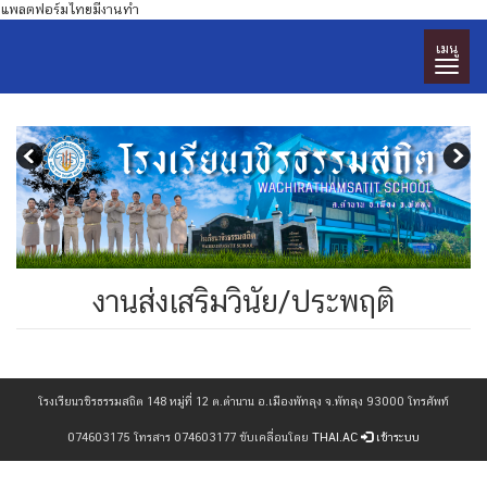
แพลตฟอร์มไทยมีงานทำ
เมนู
งานส่งเสริมวินัย/ประพฤติ
โรงเรียนวชิรธรรมสถิต 148 หมู่ที่ 12 ต.ตำนาน อ.เมืองพัทลุง จ.พัทลุง 93000 โทรศัพท์
074603175 โทรสาร 074603177 ขับเคลื่อนโดย
THAI.AC
เข้าระบบ