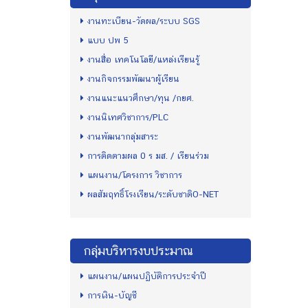
งานทะเบียน-วัดผล/ระบบ SGS
แบบ ปพ 5
งานสื่อ เทคโนโลยี/แหล่งเรียนรู้
งานกิจกรรมพัฒนาผู้เรียน
งานแนะแนวศึกษา/ทุน /กยศ.
งานนิเทศวิชาการ/PLC
งานพัฒนากลุ่มสาระ
การติดตามผล 0 ร มส. / เรียนร่วม
แผนงาน/โครงการ วิชาการ
ผลสัมฤทธิ์โรงเรียน/ระดับชาติO-NET
กลุ่มบริหารงบประมาณ
แผนงาน/แผนปฏิบัติการประจำปี
การเงิน-บัญชี