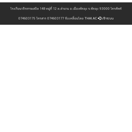
โรงเรียนวชิรธรรมสถิต 148 หมู่ที่ 12 ต.ตำนาน อ.เมืองพัทลุง จ.พัทลุง 93000 โทรศัพท์
074603175 โทรสาร 074603177 ขับเคลื่อนโดย
THAI.AC
เข้าระบบ