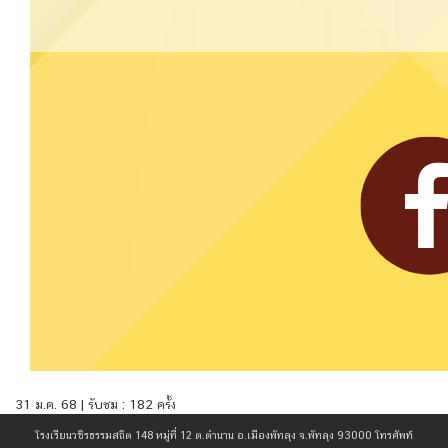
31 ม.ค. 68 | รับชม : 182 ครั้ง
โรงเรียนวชิรธรรมสถิต 148 หมู่ที่ 12 ต.ตำนาน อ.เมืองพัทลุง จ.พัทลุง 93000 โทรศัพท์