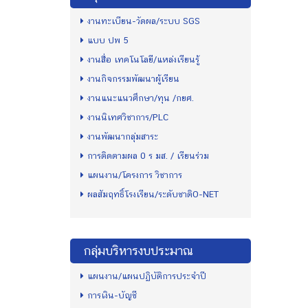
งานทะเบียน-วัดผล/ระบบ SGS
แบบ ปพ 5
งานสื่อ เทคโนโลยี/แหล่งเรียนรู้
งานกิจกรรมพัฒนาผู้เรียน
งานแนะแนวศึกษา/ทุน /กยศ.
งานนิเทศวิชาการ/PLC
งานพัฒนากลุ่มสาระ
การติดตามผล 0 ร มส. / เรียนร่วม
แผนงาน/โครงการ วิชาการ
ผลสัมฤทธิ์โรงเรียน/ระดับชาติO-NET
กลุ่มบริหารงบประมาณ
แผนงาน/แผนปฏิบัติการประจำปี
การเงิน-บัญชี