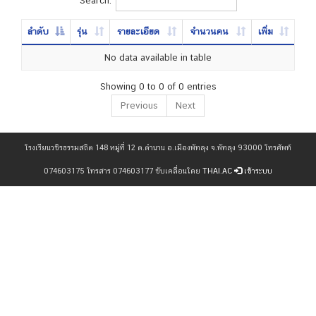
ลำดับ
รุ่น
รายละเอียด
จำนวนคน
เพิ่ม
No data available in table
Showing 0 to 0 of 0 entries
Previous
Next
โรงเรียนวชิรธรรมสถิต 148 หมู่ที่ 12 ต.ตำนาน อ.เมืองพัทลุง จ.พัทลุง 93000 โทรศัพท์
074603175 โทรสาร 074603177 ขับเคลื่อนโดย
THAI.AC
เข้าระบบ