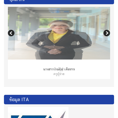
นางสาววรณัฏฐ์ เต็มราม
ครูผู้ช่วย
ข้อมูล ITA