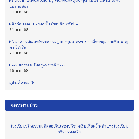
อบรมแกนนำนักเรียน ครู งานต้านภัยบุหรี่ บุหรี่ไฟฟ้า และเครื่องดื่ม
แอลกอฮอล์
31 ม.ค. 68
ติวก่อนสอบ O-Net ชั้นมัธยมศึกษาปีที่ ๓
31 ม.ค. 68
โ ครงการพัฒนาข้าราชการครู และบุคลากรทางการศึกษาสู่ความเชี่ยวชาญ
ทางวิชาชีพ
21 ม.ค. 68
๑๖ มกราคม วันครูแห่งชาติ ????
16 ม.ค. 68
ดูข่าวทั้งหมด
จดหมายข่าว
โรงเรียนวชิรธรรมสถิตขอเชิญร่วมบริจาคเงินเพื่อสร้างกำแพงโรงเรียน
วชิรธรรมสถิต