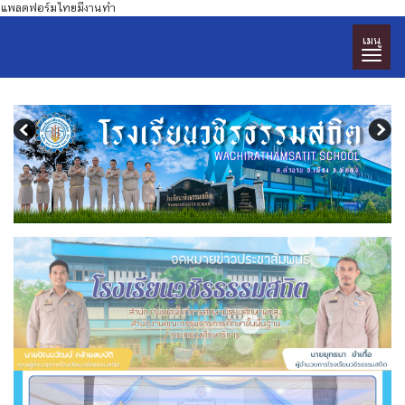
แพลตฟอร์มไทยมีงานทำ
เมนู