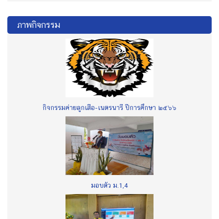
ภาพกิจกรรม
กิจกรรมค่ายลูกเสือ-เนตรนารี ปีการศึกษา ๒๕๖๖
มอบตัว ม.1,4