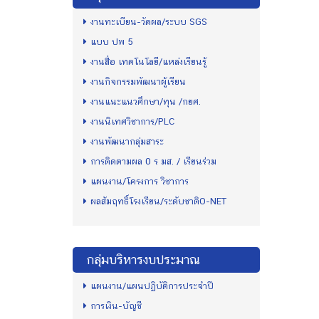
งานทะเบียน-วัดผล/ระบบ SGS
แบบ ปพ 5
งานสื่อ เทคโนโลยี/แหล่งเรียนรู้
งานกิจกรรมพัฒนาผู้เรียน
งานแนะแนวศึกษา/ทุน /กยศ.
งานนิเทศวิชาการ/PLC
งานพัฒนากลุ่มสาระ
การติดตามผล 0 ร มส. / เรียนร่วม
แผนงาน/โครงการ วิชาการ
ผลสัมฤทธิ์โรงเรียน/ระดับชาติO-NET
กลุ่มบริหารงบประมาณ
แผนงาน/แผนปฏิบัติการประจำปี
การเงิน-บัญชี