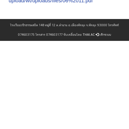
upload/wt/uploads/files/06%2011.pdf
โรงเรียนวชิรธรรมสถิต 148 หมู่ที่ 12 ต.ตำนาน อ.เมืองพัทลุง จ.พัทลุง 93000 โทรศัพท์
074603175 โทรสาร 074603177 ขับเคลื่อนโดย
THAI.AC
เข้าระบบ