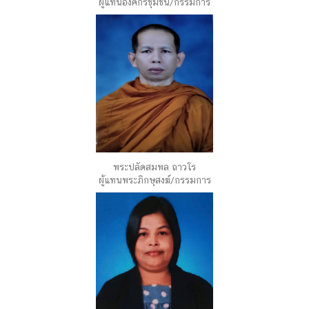
ผู้แทนองค์กรชุมชน/กรรมการ
พระปลัดสมพล ถาวโร
ผู้แทนพระภิกษุสงฆ์/กรรมการ