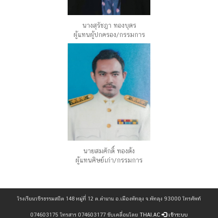
นางสุรัชฎา ทองบุตร
ผู้แทนผู้ปกครอง/กรรมการ
นายสมศักดิ์ ทองต้ง
ผู้แทนศิษย์เก่า/กรรมการ
โรงเรียนวชิรธรรมสถิต 148 หมู่ที่ 12 ต.ตำนาน อ.เมืองพัทลุง จ.พัทลุง 93000 โทรศัพท์
074603175 โทรสาร 074603177 ขับเคลื่อนโดย
THAI.AC
เข้าระบบ