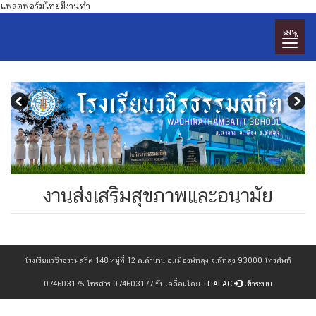
แพลตฟอร์มไทยมีงานทำ
เมนู
งานส่งเสริมสุขภาพและอนามัย
โรงเรียนวชิรธรรมสถิต 148 หมู่ที่ 12 ต.ตำนาน อ.เมืองพัทลุง จ.พัทลุง 93000 โทรศัพท์
074603175 โทรสาร 074603177 ขับเคลื่อนโดย
THAI.AC
เข้าระบบ