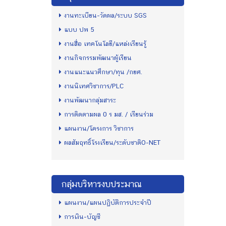
งานทะเบียน-วัดผล/ระบบ SGS
แบบ ปพ 5
งานสื่อ เทคโนโลยี/แหล่งเรียนรู้
งานกิจกรรมพัฒนาผู้เรียน
งานแนะแนวศึกษา/ทุน /กยศ.
งานนิเทศวิชาการ/PLC
งานพัฒนากลุ่มสาระ
การติดตามผล 0 ร มส. / เรียนร่วม
แผนงาน/โครงการ วิชาการ
ผลสัมฤทธิ์โรงเรียน/ระดับชาติO-NET
กลุ่มบริหารงบประมาณ
แผนงาน/แผนปฏิบัติการประจำปี
การเงิน-บัญชี