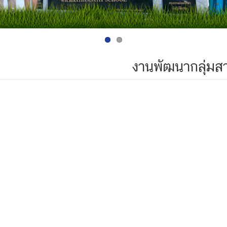
งานพัฒนากลุ่มส