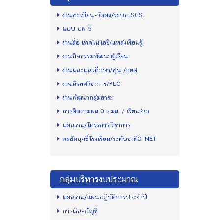
งานทะเบียน-วัดผล/ระบบ SGS
แบบ ปพ 5
งานสื่อ เทคโนโลยี/แหล่งเรียนรู้
งานกิจกรรมพัฒนาผู้เรียน
งานแนะแนวศึกษา/ทุน /กยศ.
งานนิเทศวิชาการ/PLC
งานพัฒนากลุ่มสาระ
การติดตามผล 0 ร มส. / เรียนร่วม
แผนงาน/โครงการ วิชาการ
ผลสัมฤทธิ์โรงเรียน/ระดับชาติO-NET
กลุ่มบริหารงบประมาณ
แผนงาน/แผนปฏิบัติการประจำปี
การเงิน-บัญชี