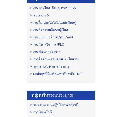
งานทะเบียน-วัดผล/ระบบ SGS
แบบ ปพ 5
งานสื่อ เทคโนโลยี/แหล่งเรียนรู้
งานกิจกรรมพัฒนาผู้เรียน
งานแนะแนวศึกษา/ทุน /กยศ.
งานนิเทศวิชาการ/PLC
งานพัฒนากลุ่มสาระ
การติดตามผล 0 ร มส. / เรียนร่วม
แผนงาน/โครงการ วิชาการ
ผลสัมฤทธิ์โรงเรียน/ระดับชาติO-NET
กลุ่มบริหารงบประมาณ
แผนงาน/แผนปฏิบัติการประจำปี
การเงิน-บัญชี