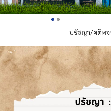
ปรัชญา/คติพจน