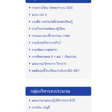
งานทะเบียน-วัดผล/ระบบ SGS
แบบ ปพ 5
งานสื่อ เทคโนโลยี/แหล่งเรียนรู้
งานกิจกรรมพัฒนาผู้เรียน
งานแนะแนวศึกษา/ทุน /กยศ.
งานนิเทศวิชาการ/PLC
งานพัฒนากลุ่มสาระ
การติดตามผล 0 ร มส. / เรียนร่วม
แผนงาน/โครงการ วิชาการ
ผลสัมฤทธิ์โรงเรียน/ระดับชาติO-NET
กลุ่มบริหารงบประมาณ
แผนงาน/แผนปฏิบัติการประจำปี
การเงิน-บัญชี