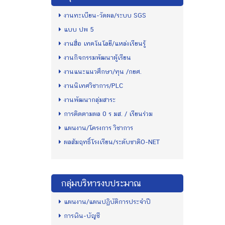
งานทะเบียน-วัดผล/ระบบ SGS
แบบ ปพ 5
งานสื่อ เทคโนโลยี/แหล่งเรียนรู้
งานกิจกรรมพัฒนาผู้เรียน
งานแนะแนวศึกษา/ทุน /กยศ.
งานนิเทศวิชาการ/PLC
งานพัฒนากลุ่มสาระ
การติดตามผล 0 ร มส. / เรียนร่วม
แผนงาน/โครงการ วิชาการ
ผลสัมฤทธิ์โรงเรียน/ระดับชาติO-NET
กลุ่มบริหารงบประมาณ
แผนงาน/แผนปฏิบัติการประจำปี
การเงิน-บัญชี