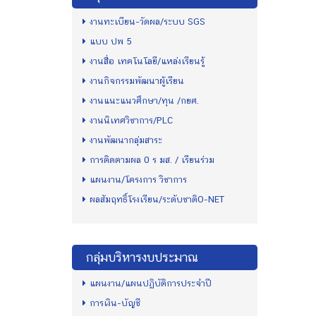
งานทะเบียน-วัดผล/ระบบ SGS
แบบ ปพ 5
งานสื่อ เทคโนโลยี/แหล่งเรียนรู้
งานกิจกรรมพัฒนาผู้เรียน
งานแนะแนวศึกษา/ทุน /กยศ.
งานนิเทศวิชาการ/PLC
งานพัฒนากลุ่มสาระ
การติดตามผล 0 ร มส. / เรียนร่วม
แผนงาน/โครงการ วิชาการ
ผลสัมฤทธิ์โรงเรียน/ระดับชาติO-NET
กลุ่มบริหารงบประมาณ
แผนงาน/แผนปฏิบัติการประจำปี
การเงิน-บัญชี