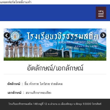
แพลตฟอร์มไทยมีงานทำ
เมนู
อัตลักษณ์/เอกลักษณ์
อัตลักษณ์ :
ยิ้ม ทักทาย ไหว้สวย ช่วยสังคม
เอกลักษณ์ :
สถานศึกษาพอเพียง
โรงเรียนวชิรธรรมสถิต 148 หมู่ที่ 12 ต.ตำนาน อ.เมืองพัทลุง จ.พัทลุง 93000 โทรศัพท์