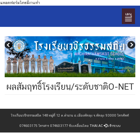
แพลตฟอร์มไทยมีงานทำ
เมนู
ผลสัมฤทธิ์โรงเรียน/ระดับชาติO-NET
โรงเรียนวชิรธรรมสถิต 148 หมู่ที่ 12 ต.ตำนาน อ.เมืองพัทลุง จ.พัทลุง 93000 โทรศัพท์
074603175 โทรสาร 074603177 ขับเคลื่อนโดย
THAI.AC
เข้าระบบ