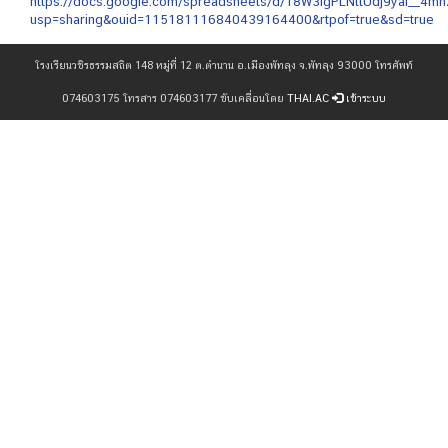
https://docs.google.com/spreadsheets/d/18W3igPLNttUdj9yal__4mn
usp=sharing&ouid=115181116840439164400&rtpof=true&sd=true
โรงเรียนวชิรธรรมสถิต 148 หมู่ที่ 12 ต.ตำนาน อ.เมืองพัทลุง จ.พัทลุง 93000 โทรศัพท์
074603175 โทรสาร 074603177 ขับเคลื่อนโดย
THAI.AC
เข้าระบบ