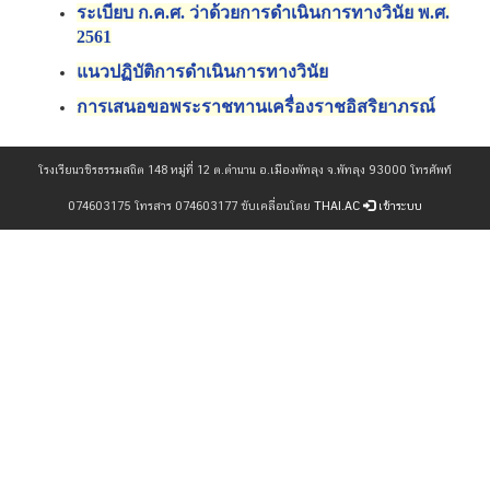
ระเบียบ ก.ค.ศ. ว่าด้วยการดำเนินการทางวินัย พ.ศ.
2561
แนวปฏิบัติการดำเนินการทางวินัย
การเสนอขอพระราชทานเครื่องราชอิสริยาภรณ์
โรงเรียนวชิรธรรมสถิต 148 หมู่ที่ 12 ต.ตำนาน อ.เมืองพัทลุง จ.พัทลุง 93000 โทรศัพท์
074603175 โทรสาร 074603177 ขับเคลื่อนโดย
THAI.AC
เข้าระบบ