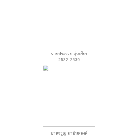
นายประจวบ อุ่นเศียร
2532-2539
นายจรูญ มานันตพงศ์