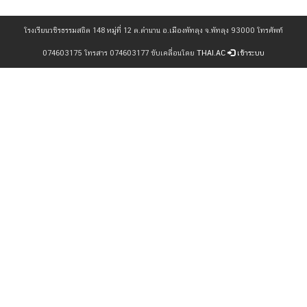
โรงเรียนวชิรธรรมสถิต 148 หมู่ที่ 12 ต.ตำนาน อ.เมืองพัทลุง จ.พัทลุง 93000 โทรศัพท์
074603175 โทรสาร 074603177 ขับเคลื่อนโดย
THAI.AC
เข้าระบบ