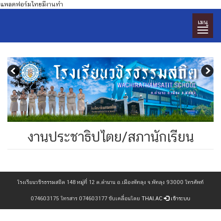
แพลตฟอร์มไทยมีงานทำ
เมนู
งานประชาธิปไตย/สภานักเรียน
โรงเรียนวชิรธรรมสถิต 148 หมู่ที่ 12 ต.ตำนาน อ.เมืองพัทลุง จ.พัทลุง 93000 โทรศัพท์
074603175 โทรสาร 074603177 ขับเคลื่อนโดย
THAI.AC
เข้าระบบ