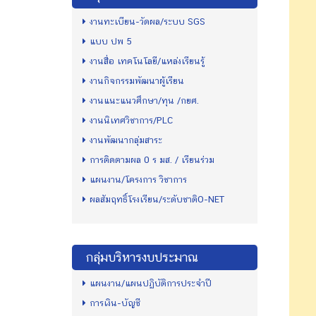
งานทะเบียน-วัดผล/ระบบ SGS
แบบ ปพ 5
งานสื่อ เทคโนโลยี/แหล่งเรียนรู้
งานกิจกรรมพัฒนาผู้เรียน
งานแนะแนวศึกษา/ทุน /กยศ.
งานนิเทศวิชาการ/PLC
งานพัฒนากลุ่มสาระ
การติดตามผล 0 ร มส. / เรียนร่วม
แผนงาน/โครงการ วิชาการ
ผลสัมฤทธิ์โรงเรียน/ระดับชาติO-NET
กลุ่มบริหารงบประมาณ
แผนงาน/แผนปฏิบัติการประจำปี
การเงิน-บัญชี